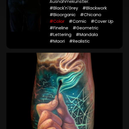
Ausnahmekünstler.
#Black'n'Grey
#Blackwork
#Bioorganic
#Chicano
#Color
#Comic
#Cover Up
#Fineline
#Geometric
#Lettering
#Mandala
#Maori
#Realistic