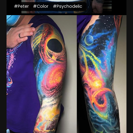
#Peter
#Color
#Psychodelic