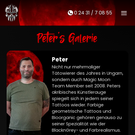
0 24 31 / 7 08 55
M
t
Peter's Galerie
Peter
Nicht nur mehrmaliger
Tätowierer des Jahres in Ungarn,
sondern auch Magic Moon
Team Member seit 2008. Peters
akribisches Künstlerauge
spiegelt sich in jedem seiner
Tattoos wieder. Farbige
geometrische Tattoos und
Bioorganic gehören genauso zu
seiner Spezialität wie der
BlacknGrey- und Farbrealismus.