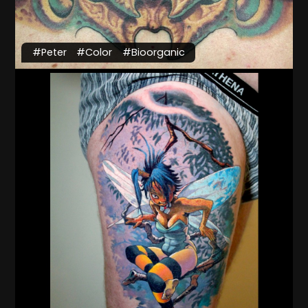
#Peter
#Color
#Bioorganic