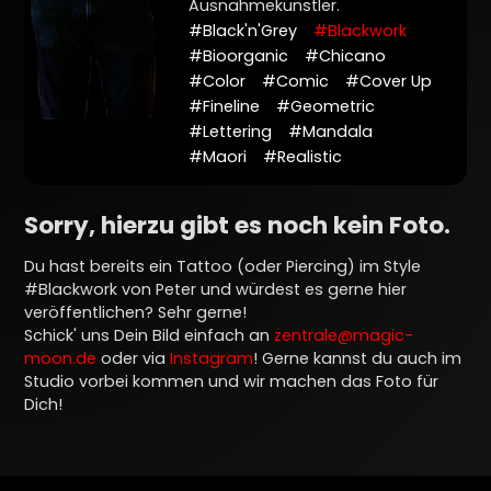
Ausnahmekünstler.
#Black'n'Grey
#Blackwork
#Bioorganic
#Chicano
#Color
#Comic
#Cover Up
#Fineline
#Geometric
#Lettering
#Mandala
#Maori
#Realistic
Sorry, hierzu gibt es noch kein Foto.
Du hast bereits ein Tattoo (oder Piercing) im Style
#Blackwork von Peter und würdest es gerne hier
veröffentlichen? Sehr gerne!
Schick' uns Dein Bild einfach an
zentrale@magic-
moon.de
oder via
Instagram
! Gerne kannst du auch im
Studio vorbei kommen und wir machen das Foto für
Dich!