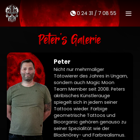
0 24 31 / 7 08 55
M
t
Peter's Galerie
Peter
Nicht nur mehrmaliger
Tätowierer des Jahres in Ungarn,
sondern auch Magic Moon
Team Member seit 2008. Peters
akribisches Künstlerauge
spiegelt sich in jedem seiner
Tattoos wieder. Farbige
geometrische Tattoos und
Bioorganic gehören genauso zu
seiner Spezialität wie der
BlacknGrey- und Farbrealismus.