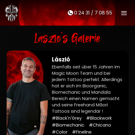
0 24 31 / 7 08 55
M
t
Laszlo's Galerie
László
Ebenfalls seit über 15 Jahren im
Magic Moon Team und bei
jedem Tattoo perfekt. Allerdings
hat er sich im Bioorganic,
Biomechanic und Mandala
Bereich einen Namen gemacht
und seine Freehand Māori
Tattoos sind legendär !
#Black'n'Grey
#Blackwork
#Biomechanic
#Chicano
#Color
#Fineline