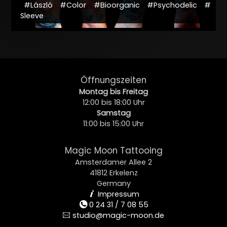
#László
#Color
#Bioorganic
#Psychodelic
#
Sleeve
Öffnungszeiten
Montag bis Freitag
12:00 bis 18:00 Uhr
Samstag
11:00 bis 15:00 Uhr
Magic Moon Tattooing
Amsterdamer Allee 2
41812 Erkelenz
Germany
Impressum
i
0 24 31 / 7 08 55
t
studio@magic-moon.de
e