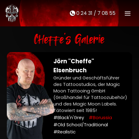
0 24 31 / 7 08 55
M
t
Cheffe's Galerie
Jörn "Cheffe"
Elsenbruch
Gründer und Geschäftsführer
des Tattoostudios, der Magic
Moon Tattooing GmbH
(Großhandel für Tattoozubehör)
und des Magic Moon Labels.
Tätowiert seit 1985!
#Black'n'Grey
#Borussia
#Old School/Traditional
#Realistic