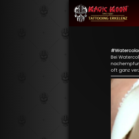
#Watercolor
Bei Watercol
nachempfunde
oft ganz verz