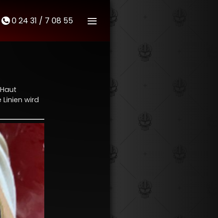
0 24 31 / 7 08 55
M
t
 Haut
Linien wird