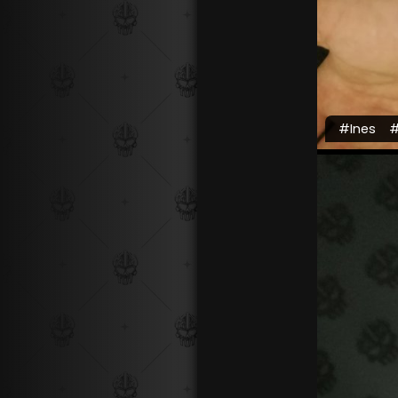
#Ines
#